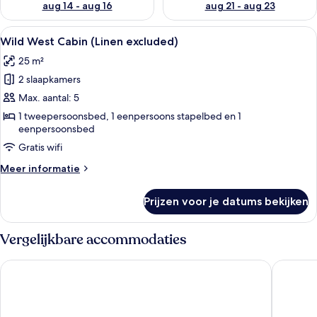
aug 14 - aug 16
aug 21 - aug 23
Alle
Een gezin dineert in een chalet met h
6
Wild West Cabin (Linen excluded)
foto's
25 m²
voor
2 slaapkamers
Wild
West
Max. aantal: 5
Cabin
1 tweepersoonsbed, 1 eenpersoons stapelbed en 1
eenpersoonsbed
(Linen
excluded)
Gratis wifi
laden
Meer
Meer informatie
details
over
Prijzen voor je datums bekijken
Wild
West
Cabin
Vergelijkbare accommodaties
(Linen
excluded)
Hotel Svanen, Stays & BW Signature Collection
LEGOLAND