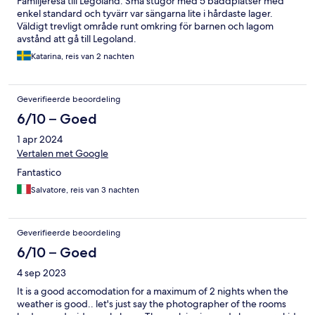
Familjeresa till Legoland. Små stugor med 5 bäddplatser med
enkel standard och tyvärr var sängarna lite i hårdaste lager.
Väldigt trevligt område runt omkring för barnen och lagom
avstånd att gå till Legoland.
Katarina, reis van 2 nachten
Geverifieerde beoordeling
6/10 – Goed
1 apr 2024
Vertalen met Google
Fantastico
Salvatore, reis van 3 nachten
Geverifieerde beoordeling
6/10 – Goed
4 sep 2023
It is a good accomodation for a maximum of 2 nights when the
weather is good.. let's just say the photographer of the rooms