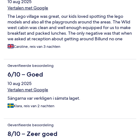
10 aug 2025
Vertalen met Google
The Lego village was great, our kids loved spotting the lego
models and also all the playgrounds around the areas. The Wlid
west cabin was clean and well enough equipped for us to make
breakfast and packed lunches. The only negative was that when
we asked at reception about getting around Billund no one
mentioned the free shuttle bus, we only found out about it on
Caroline, reis van 3 nachten
our last day.
Geverifieerde beoordeling
6/10 – Goed
10 aug 2025
Vertalen met Google
Sängarna var verkligen i sämsta laget.
Klara, reis van 2 nachten
Geverifieerde beoordeling
8/10 – Zeer goed