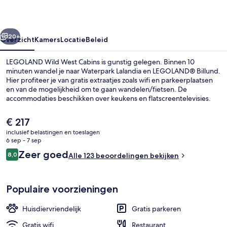
rige
Volgende
20+
Overzicht
Kamers
Locatie
Beleid
LEGOLAND Wild West Cabins is gunstig gelegen. Binnen 10
minuten wandel je naar Waterpark Lalandia en LEGOLAND® Billund.
Hier profiteer je van gratis extraatjes zoals wifi en parkeerplaatsen
en van de mogelijkheid om te gaan wandelen/fietsen. De
accommodaties beschikken over keukens en flatscreentelevisies.
Andere reizigers zijn tevreden over de algehele staat van de
accommodatie.
De
€ 217
huidige
inclusief belastingen en toeslagen
prijs
6 sep - 7 sep
Wild West Cabin (Linen excluded) | Ter
is
Beoordelingen
Zeer goed
8,0
Alle 123 beoordelingen bekijken
€ 217
8,0 op 10 –
Populaire voorzieningen
Huisdiervriendelijk
Gratis parkeren
Gratis wifi
Restaurant