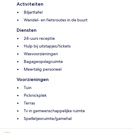
Activiteiten
Biljarttafel
Wandel- en fietsroutes in de buurt
Diensten
24-uurs receptie
Hulp bij uitstapjes/tickets
Wasvoorzieningen
Bagageopslagruimte
Meertalig personeel
Voorzieningen
Tuin
Picknickplek
Terras
Tv in gemeenschappelijke ruimte
Spelletjesruimte/gamehal