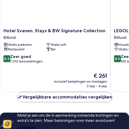
Hotel
LEGOL
Hotel Svanen, Stays & BW Signature Collection
LEGOLA
Svanen,
Pirates'
Billund
Billund
Stays
Inn
Gratis parkeren
Gratis wifi
Huisdi
&
Motel
Restaurant
Bar
Gratis 
BW
Billund
Signature
8.4
8.0
Zeer goed
Zee
8,4
8,0
Collection
van
van
1.010 beoordelingen
165 
Billund
10,
10,
Zeer
Zeer
De
€ 261
goed,
goed,
prijs
inclusief belastingen en toeslagen
1.010
165
is
3 sep - 4 sep
beoordelingen
beoorde
€ 261
Vergelijkbare accommodaties vergelijken
Meld je aan om de in aanmerking komende kortingen en
extra's te zien. Meer beloningen voor meer avonturen!