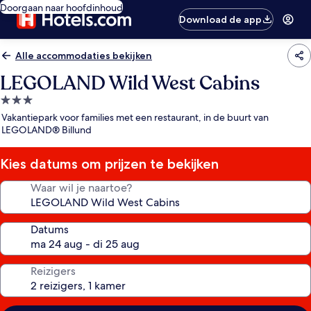
Doorgaan naar hoofdinhoud
Download de app
Alle accommodaties bekijken
LEGOLAND Wild West Cabins
3.0-
sterrenaccommodatie
Vakantiepark voor families met een restaurant, in de buurt van
LEGOLAND® Billund
Kies datums om prijzen te bekijken
Waar wil je naartoe?
Datums
Reizigers