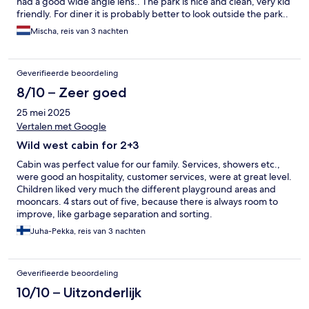
had a good wide angle lens.. The park is nice and clean, very kid
friendly. For diner it is probably better to look outside the park..
Mischa, reis van 3 nachten
Geverifieerde beoordeling
8/10 – Zeer goed
25 mei 2025
Vertalen met Google
Wild west cabin for 2+3
Cabin was perfect value for our family. Services, showers etc.,
were good an hospitality, customer services, were at great level.
Children liked very much the different playground areas and
mooncars. 4 stars out of five, because there is always room to
improve, like garbage separation and sorting.
Juha-Pekka, reis van 3 nachten
Geverifieerde beoordeling
10/10 – Uitzonderlijk