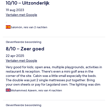
10/10 – Uitzonderlijk
19 aug 2023
Vertalen met Google
.
Salomón, reis van 2 nachten
Geverifieerde beoordeling
8/10 – Zeer goed
22 apr 2025
Vertalen met Google
Very good for kids; open area, multiple playgrounds, activities in
restaurant & reception. There's even a mini golf area in the
corner of the site. Cabin was a little small especially the beds.
The double was just 2 single mattresses put together. Bring
your own sheets or pay for Legoland own. The lighting was dim
but gave us an idea of what it would be like in 'the wild west.'
Mohammed Azeem, reis van 4 nachten
Overall it was good but if we was to book again I would consider
Ninjago cabins which looked much bigger.
Geverifieerde beoordeling