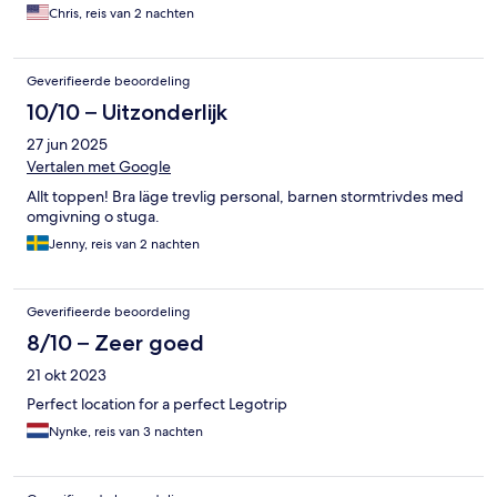
consider a restaurant that serves meals, not just a single buffet.
Chris, reis van 2 nachten
Overall, this is a well-priced alternative to the expensive resort,
and barely a 10 minute walk to Legoland.
Geverifieerde beoordeling
10/10 – Uitzonderlijk
27 jun 2025
Vertalen met Google
Allt toppen! Bra läge trevlig personal, barnen stormtrivdes med
omgivning o stuga.
Jenny, reis van 2 nachten
Geverifieerde beoordeling
8/10 – Zeer goed
21 okt 2023
Perfect location for a perfect Legotrip
Nynke, reis van 3 nachten