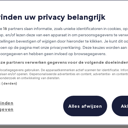
Long Beach Islan
vinden uw privacy belangrijk
at you need to know before you
ze
16
partners slaan informatie, zoals unieke identificatoren in cookies, o
op, en/of lezen deze van een apparaat in om persoonsgegevens te verw
stellingen bevestigen of wijzigen door hieronder te klikken. Je kunt dit o
en op de pagina met onze privacyverklaring. Deze keuzes worden aan
doorgegeven en hebben geen invloed op browsegegevens.
nze partners verwerken gegevens voor de volgende doeleinden
locatiegegevens gebruiken. De apparaatkenmerken actief scannen ter identificatie. Info
laan en/of openen. Gepersonaliseerde advertenties en content, advertentie- en conten
onderzoek en ontwikkeling van diensten.
st (derden)
inden
Alles afwijzen
Ak
geven