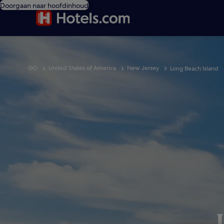
Doorgaan naar hoofdinhoud
GO
United States of America
New Jersey
Long Beach Island