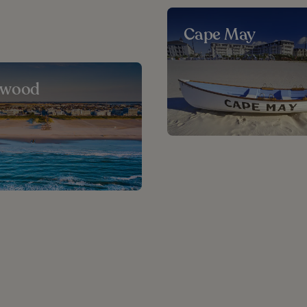
Cape May
dwood