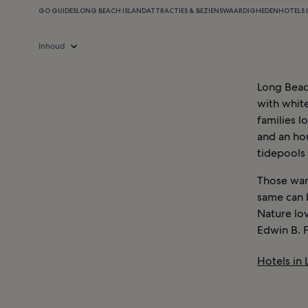
GO GUIDES
LONG BEACH ISLAND
ATTRACTIES & BEZIENSWAARDIGHEDEN
HOTELS 
Inhoud
Long Beach
with white
families l
and an ho
tidepools 
Those wan
same can 
Nature lov
Edwin B. F
Hotels in 