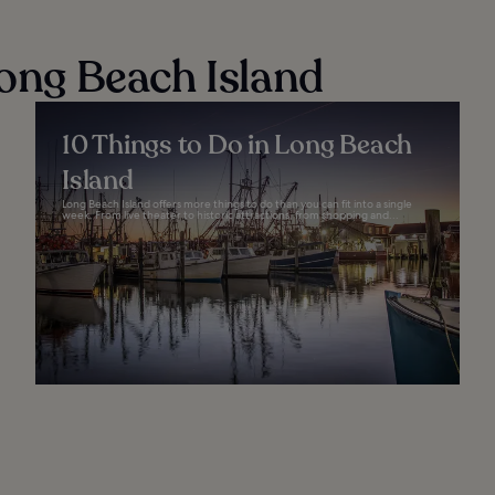
Long Beach Island
10 Things to Do in Long Beach
Island
Long Beach Island offers more things to do than you can fit into a single
week. From live theater to historic attractions, from shopping and...