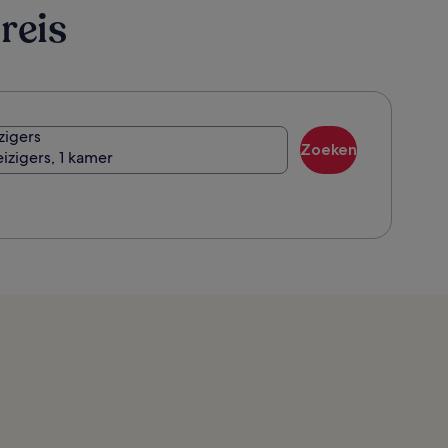
reis
zigers
Zoeken
eizigers, 1 kamer