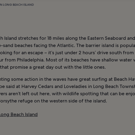
IN LONG BEACH ISLAND
 Island stretches for 18 miles along the Eastern Seaboard and
-sand beaches facing the Atlantic. The barrier island is popu
ooking for an escape – it’s just under 2 hours’ drive south fro
ur from Philadelphia. Most of its beaches have shallow water 
that promise a great day out with the little ones.
ting some action in the waves have great surfing at Beach Ha
be said at Harvey Cedars and Loveladies in Long Beach Towns
ers aren’t left out here, with wildlife spotting that can be enj
orsythe refuge on the western side of the island.
Long Beach Island