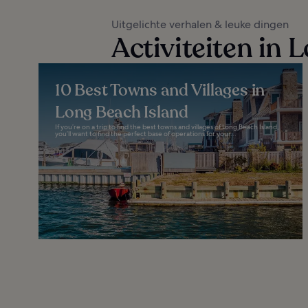
Uitgelichte verhalen & leuke dingen
Activiteiten in 
10 Best Towns and Villages in
Long Beach Island
If you’re on a trip to find the best towns and villages of Long Beach Island,
you’ll want to find the perfect base of operations for your...