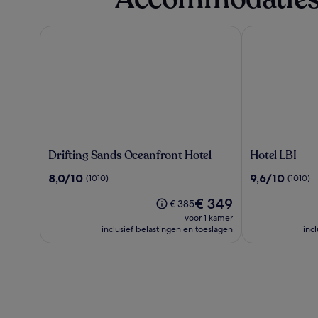
Drifting Sands Oceanfront Hotel
Hotel LBI
Drifting
Hotel
Drifting Sands Oceanfront Hotel
Hotel LBI
Sands
LBI
8.0
9.6
8,0/10
9,6/10
(1010)
(1010)
Oceanfront
van
van
Hotel
De
€ 349
10,
10,
De
€ 385
prijs
(1010)
(1010)
prijs
voor 1 kamer
is
was
inclusief belastingen en toeslagen
inc
€ 349
€ 385,
zie
meer
informatie
over
het
standaardtarief.