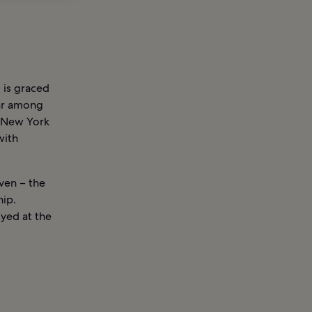
 is graced
lar among
m New York
with
ven – the
hip.
oyed at the