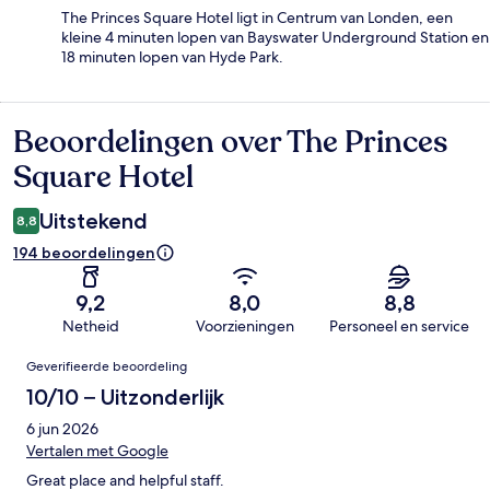
The Princes Square Hotel ligt in Centrum van Londen, een
kleine 4 minuten lopen van Bayswater Underground Station en
18 minuten lopen van Hyde Park.
Beoordelingen over The Princes
Beoordelingen
Square Hotel
Uitstekend
8,8
194 beoordelingen
9,2
8,0
8,8
Netheid
Voorzieningen
Personeel en service
Beoordelingen
Geverifieerde beoordeling
10/10 – Uitzonderlijk
6 jun 2026
Vertalen met Google
Great place and helpful staff.