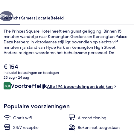
rige
Volgende
127+
Overzicht
Kamers
Locatie
Beleid
The Princes Square Hotel heeft een gunstige ligging. Binnen 15
minuten wandel je naar Kensington Gardens en Kensington Palace.
Deze herberg in victoriaanse stijl ligt bovendien op slechts vijf
minuten rijafstand van Hyde Park en Kensington High Street.
Andere reizigers waarderen het behulpzame personeel. De
accommodatie ligt op korte loopafstand van het openbaar vervoer:
het is 4 minuten lopen naar Bayswater Underground Station en 7
De
€ 154
minuten naar Queensway Underground Station.
huidige
inclusief belastingen en toeslagen
prijs
23 aug - 24 aug
Lobby
is
Beoordelingen
Voortreffelijk
8,8
Alle 194 beoordelingen bekijken
€ 154
8,8 op 10 –
Populaire voorzieningen
Gratis wifi
Airconditioning
24/7 receptie
Roken niet toegestaan