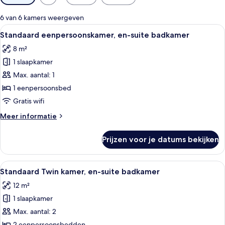
filters
voor
6 van 6 kamers weergeven
kamers
Alle
Een hotelkamer met een bed, nachtkas
13
Standaard eenpersoonskamer, en-suite badkamer
foto's
8 m²
voor
1 slaapkamer
Standaard
eenpersoonskamer,
Max. aantal: 1
en-
1 eenpersoonsbed
suite
Gratis wifi
badkamer
Meer
Meer informatie
laden
details
over
Prijzen voor je datums bekijken
Standaard
eenpersoonskamer,
en-
Alle
Een hotelkamer met twee bedden, een 
10
suite
Standaard Twin kamer, en-suite badkamer
foto's
badkamer
12 m²
voor
1 slaapkamer
Standaard
Twin
Max. aantal: 2
kamer,
2 eenpersoonsbedden