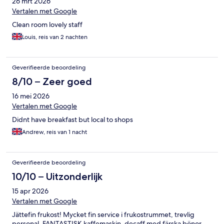
26 mrt 2026
Vertalen met Google
Clean room lovely staff
Louis, reis van 2 nachten
Geverifieerde beoordeling
8/10 – Zeer goed
16 mei 2026
Vertalen met Google
Didnt have breakfast but local to shops
Andrew, reis van 1 nacht
Geverifieerde beoordeling
10/10 – Uitzonderlijk
15 apr 2026
Vertalen met Google
Jättefin frukost! Mycket fin service i frukostrummet, trevlig
personal. FANTASTISK kaffemaskin, decaff med färska bönor