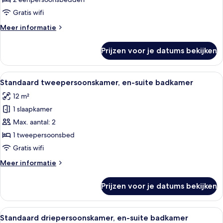
en-
Gratis wifi
suite
Meer
Meer informatie
badkamer
details
laden
over
Prijzen voor je datums bekijken
Standaard
Twin
kamer,
Alle
Hotelkamer met een houten hoofdbord,
21
en-
Standaard tweepersoonskamer, en-suite badkamer
foto's
suite
12 m²
badkamer
voor
1 slaapkamer
Standaard
tweepersoonskamer,
Max. aantal: 2
en-
1 tweepersoonsbed
suite
Gratis wifi
badkamer
Meer
Meer informatie
laden
details
over
Prijzen voor je datums bekijken
Standaard
tweepersoonskamer,
en-
Alle
Een hotelkamer met een bed, een burea
19
suite
Standaard driepersoonskamer, en-suite badkamer