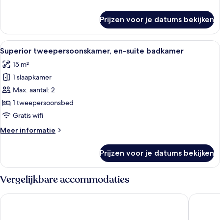
laden
details
over
Prijzen voor je datums bekijken
Standaard
suite,
en-
Alle
Een hotelkamer met een groot bed, twe
12
suite
Superior tweepersoonskamer, en-suite badkamer
foto's
badkamer
15 m²
voor
1 slaapkamer
Superior
tweepersoonskamer,
Max. aantal: 2
en-
1 tweepersoonsbed
suite
Gratis wifi
badkamer
Meer
Meer informatie
laden
details
over
Prijzen voor je datums bekijken
Superior
tweepersoonskamer,
en-
Vergelijkbare accommodaties
suite
badkamer
Byron Hotel London
Reem Ho