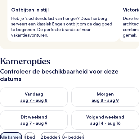
Ontbijten in stijl
Victor
Heb je 's ochtends last van honger? Deze herberg
Deze he
serveert een klassiek Engels ontbijt om de dag goed
architec
te beginnen. De perfecte brandstof voor
combinee
vakantieavonturen.
gemak.
Kameropties
Controleer de beschikbaarheid voor deze
datums
De beschikbaarheid controleren voor vanavond aug 7 - aug 8
De beschikbaarheid controler
Vandaag
Morgen
aug 7 - aug 8
aug 8 - aug 9
De beschikbaarheid controleren voor dit weekend aug 7 - aug
De beschikbaarheid controler
Dit weekend
Volgend weekend
aug 7 - aug 9
aug 14 - aug 16
Beschikbare
Alle kamers
1 bed
2 bedden
3+ bedden