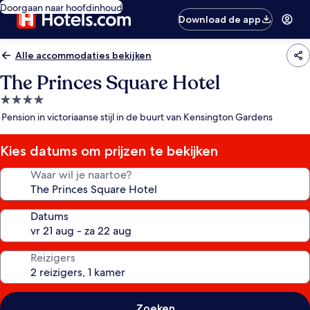
Doorgaan naar hoofdinhoud
Download de app
Alle accommodaties bekijken
The Princes Square Hotel
4.0-
sterrenaccommodatie
Pension in victoriaanse stijl in de buurt van Kensington Gardens
Kies datums om prijzen te bekijken
Waar wil je naartoe?
Datums
Reizigers
Zoeken