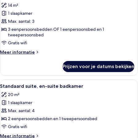
foto's
badkamer
14 m²
voor
1 slaapkamer
Standaard
driepersoonskamer,
Max. aantal: 3
en-
3 eenpersoonsbedden OF 1 eenpersoonsbed en 1
tweepersoonsbed
suite
badkamer
Gratis wifi
laden
Meer
Meer informatie
details
over
Prijzen voor je datums bekijken
Standaard
driepersoonskamer,
en-
Alle
Een moderne hotelkamer met een grijze
12
suite
Standaard suite, en-suite badkamer
foto's
badkamer
20 m²
voor
1 slaapkamer
Standaard
suite,
Max. aantal: 4
en-
2 eenpersoonsbedden en 1 tweepersoonsbed
suite
Gratis wifi
badkamer
Meer
Meer informatie