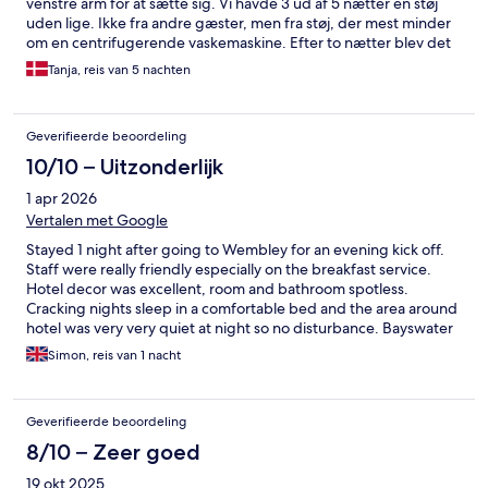
venstre arm for at sætte sig. Vi havde 3 ud af 5 nætter en støj
uden lige. Ikke fra andre gæster, men fra støj, der mest minder
om en centrifugerende vaskemaskine. Efter to nætter blev det
løst. Men sidste nat var støjen retur. Virkelig ødelæggende for
Tanja, reis van 5 nachten
nattesøvnen. Så på trods af venligt personale og god
beliggenhed, er det ikke et hotel, vi vil vælge igen. Desværre.
Geverifieerde beoordeling
10/10 – Uitzonderlijk
1 apr 2026
Vertalen met Google
Stayed 1 night after going to Wembley for an evening kick off.
Staff were really friendly especially on the breakfast service.
Hotel decor was excellent, room and bathroom spotless.
Cracking nights sleep in a comfortable bed and the area around
hotel was very very quiet at night so no disturbance. Bayswater
Underground Station literally just round corner with 3 decent
Simon, reis van 1 nacht
pubs in between. Wouldn’t hesitate to go back for another stay.
Geverifieerde beoordeling
8/10 – Zeer goed
19 okt 2025