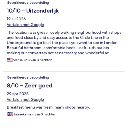
Geverifieerde beoordeling
10/10 – Uitzonderlijk
19 jul 2026
Vertalen met Google
The location was great- lovely walking neighborhood with shops
and food close by and easy access to the Circle Line in the
Underground to go to all the places you want to see in London.
Beautiful bathroom, comfortable beds, useful usb outlets
making our converters not as necessary and wonderful ac
during the heat wave. We definitely want to come back for
Marisa, reis van 3 nachten
another stay!
Geverifieerde beoordeling
8/10 – Zeer goed
29 apr 2026
Vertalen met Google
Breakfast menu was fresh, many shops nearby.
Hanneke, reis van 3 nachten