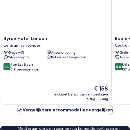
Byron
Reem
Byron Hotel London
Reem 
Hotel
Hotel
Centrum van Londen
Centrum
London
Centru
Gratis wifi
Airconditioning
Gratis 
Centrum
van
24/7 receptie
Roken niet toegestaan
Aircon
van
Londen
Londen
9.0
8.6
Fantastisch
Uit
9,0
8,6
van
van
519 beoordelingen
137 
10,
10,
Fantastisch,
Uitstek
519
137
De
€ 158
beoordelingen
beoorde
prijs
inclusief belastingen en toeslagen
is
16 aug - 17 aug
€ 158
Vergelijkbare accommodaties vergelijken
Meld je aan om de in aanmerking komende kortingen en