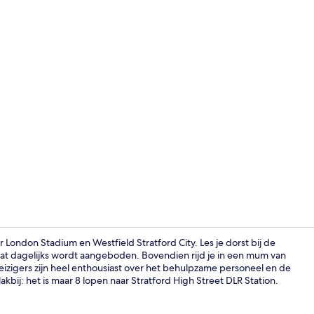
Premium kame
 London Stadium en Westfield Stratford City. Les je dorst bij de
 dat dagelijks wordt aangeboden. Bovendien rijd je in een mum van
eizigers zijn heel enthousiast over het behulpzame personeel en de
Bar (ter plaa
akbij: het is maar 8 lopen naar Stratford High Street DLR Station.