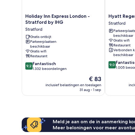
Holiday
Hyatt
Holiday Inn Express London -
Hyatt Rege
Inn
Regency
Stratford by IHG
Stratford
Express
London
Stratford
Parkeerplaat
London
Stratford
beschikbaar
-
Gratis ontbijt
Stratford
Gratis wifi
Parkeerplaatsen
Stratford
Restaurant
beschikbaar
by
Verbonden k
Gratis wifi
IHG
beschikbaar
Restaurant
Stratford
9.0
Fantastis
9.2
Fantastisch
9,0
9,2
van
1.005 beoo
van
1.332 beoordelingen
10,
10,
De
€ 83
Fantastisch,
Fantastisch,
prijs
1.005
1.332
inclusief belastingen en toeslagen
inc
is
beoordelinge
31 aug - 1 sep
beoordelingen
€ 83
Meld je aan om de in aanmerking kom
Meer beloningen voor meer avontu