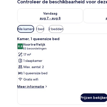
Controleer de beschikbaarheid voor de
De beschikbaarheid controleren voor vanavond aug 
De beschikbaa
Vandaag
aug 7 - aug 8
Beschikbare
Alle kamers
1 bed
2 bedden
filters
Alle
Een moderne hotelkamer met ee
voor
13
Kamer, 1 queensize bed
foto's
kamers
Voortreffelijk
voor
8,8
8,8 van 10
(83
83 beoordelingen
Kamer,
beoordelingen)
17 m²
1
1 slaapkamer
queensize
Max. aantal: 2
bed
1 queensize bed
laden
Gratis wifi
Meer
Meer informatie
details
over
Prijzen bekijke
Kamer,
1