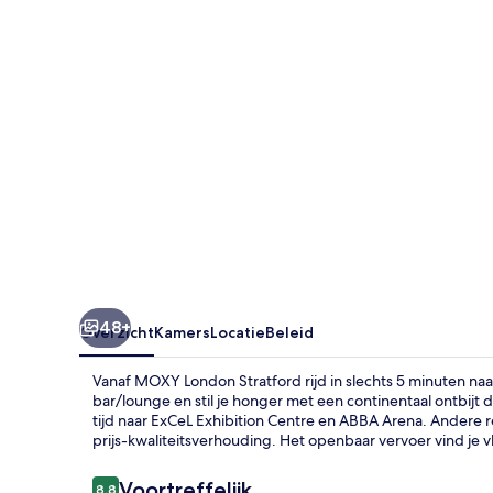
48+
Overzicht
Kamers
Locatie
Beleid
Vanaf MOXY London Stratford rijd in slechts 5 minuten naar
bar/lounge en stil je honger met een continentaal ontbijt
tijd naar ExCeL Exhibition Centre en ABBA Arena. Andere r
prijs-kwaliteitsverhouding. Het openbaar vervoer vind je vl
Beoordelingen
Voortreffelijk
8,8