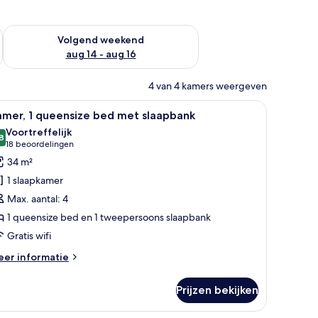
 dit weekend aug 7 - aug 9
De beschikbaarheid controleren voor volgend weekend aug 14
Volgend weekend
aug 14 - aug 16
4 van 4 kamers weergeven
en.
au met lamp, een televisie en een raam met gordijnen.
le
Een moderne hotelkamer met een houten accent
4
amer, 1 queensize bed met slaapbank
oto's
Voortreffelijk
oor
8
8,8 van 10
(18
18 beoordelingen
amer,
beoordelingen)
34 m²
1 slaapkamer
ueensize
Max. aantal: 4
ed
1 queensize bed en 1 tweepersoons slaapbank
et
Gratis wifi
laapbank
aden
eer
er informatie
tails
er
Prijzen bekijken
mer,