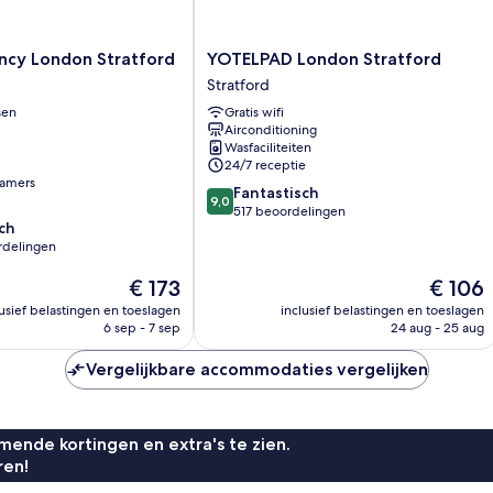
YOTELPAD
ncy London Stratford
YOTELPAD London Stratford
London
Stratford
Stratford
sen
Gratis wifi
Stratford
Airconditioning
Wasfaciliteiten
24/7 receptie
amers
9.0
Fantastisch
9,0
van
517 beoordelingen
ch
10,
rdelingen
Fantastisch,
517
De
De
€ 173
€ 106
beoordelingen
prijs
prijs
lusief belastingen en toeslagen
inclusief belastingen en toeslagen
is
is
n
6 sep - 7 sep
24 aug - 25 aug
€ 173
€ 106
Vergelijkbare accommodaties vergelijken
ende kortingen en extra's te zien.
ren!