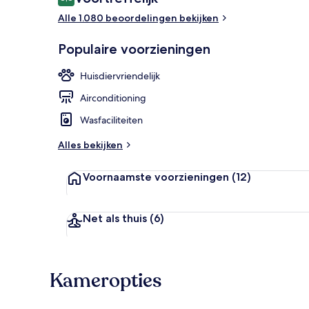
8,8 op 10 –
Alle 1.080 beoordelingen bekijken
Dagelijks con
Populaire voorzieningen
Huisdiervriendelijk
Airconditioning
Wasfaciliteiten
Alles bekijken
Voornaamste voorzieningen
(12)
Net als thuis
(6)
Kameropties