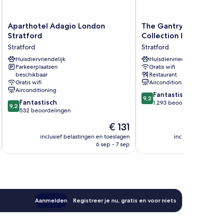
Aparthotel
The
Aparthotel Adagio London
The Gantry London, 
Adagio
Gantry
Stratford
Collection by Hilton
London
London,
Stratford
Stratford
Stratford
Curio
Stratford
Huisdiervriendelijk
Collection
Huisdiervriendelijk
Parkeerplaatsen
Gratis wifi
by
beschikbaar
Restaurant
Hilton
Gratis wifi
Airconditioning
Stratford
Airconditioning
9.2
Fantastisch
9,2
9.2
Fantastisch
van
1.293 beoordelingen
9,2
van
532 beoordelingen
10,
10,
Fantastisch,
De
€ 131
Fantastisch,
1.293
prijs
532
inclusief belastingen en toeslagen
inclusief belast
beoordelingen
is
6 sep - 7 sep
beoordelingen
€ 131
Aanmelden
Registreer je nu, gratis en voor niets