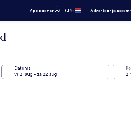
•
App openen
EUR
Adverteer je accom
rd
Datums
Re