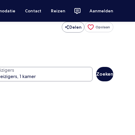
modatie
Contact
Reizen
Aanmelden
Delen
Opslaan
izigers
Zoeken