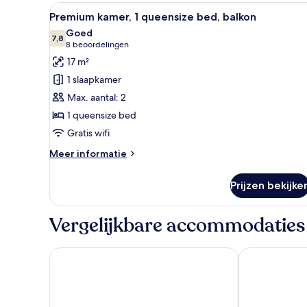
queensize
Alle
Hotelkamer met een groot bed,
6
bed
Premium kamer, 1 queensize bed, balkon
foto's
Goed
voor
7,8
7,8 van 10
(8
8 beoordelingen
Premium
beoordelingen)
17 m²
kamer,
1 slaapkamer
1
Max. aantal: 2
queensize
1 queensize bed
bed,
Gratis wifi
balkon
laden
Meer
Meer informatie
details
over
Prijzen bekijke
Premium
kamer,
1
Vergelijkbare accommodaties
queensize
bed,
balkon
Holiday Inn Express London - Stratford by IHG
Hyatt Regenc