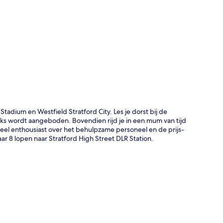
rt
tadium en Westfield Stratford City. Les je dorst bij de
ijks wordt aangeboden. Bovendien rijd je in een mum van tijd
heel enthousiast over het behulpzame personeel en de prijs-
aar 8 lopen naar Stratford High Street DLR Station.