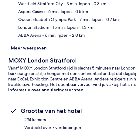
Westfield Stratford City
- 3 min. lopen
- 0.3 km
Aspers Casino
- 6 min. lopen
- 0.5 km
Kaa
Queen Elizabeth Olympic Park
- 7 min. lopen
- 0.7 km
London Stadium
- 15 min. lopen
- 1.3 km
ABBA Arena
- 6 min. rijden
- 2.0 km
Meer weergeven
MOXY London Stratford
Vanaf MOXY London Stratford rijd in slechts 5 minuten naar London S
bar/lounge en stil je honger met een continentaal ontbijt dat dagel
naar ExCeL Exhibition Centre en ABBA Arena. Andere reizigers zijn 
kwaliteitsverhouding. Het openbaar vervoer vind je vlakbij: het is m
Informatie over annuleringsrechten
Grootte van het hotel
294 kamers
Verdeeld over 7 verdiepingen