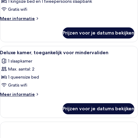
appartement
1 kingsize bed en 1 tweepersoons slaapbank
laden
Gratis wifi
Meer
Meer informatie
details
over
Prijzen voor je datums bekijken
Deluxe
appartement
Alle
Een hotelkamer met een groot bed, e
5
Deluxe kamer, toegankelijk voor mindervaliden
foto's
1 slaapkamer
voor
Max. aantal: 2
Deluxe
kamer,
1 queensize bed
toegankelijk
Gratis wifi
voor
Meer
Meer informatie
mindervaliden
details
laden
over
Prijzen voor je datums bekijken
Deluxe
kamer,
toegankelijk
voor
mindervaliden