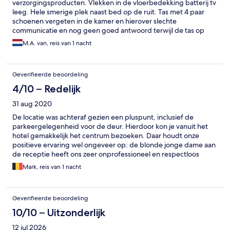
verzorgingsproducten. Vlekken in de vloerbedekking batterij tv
leeg. Hele smerige plek naast bed op de ruit. Tas met 4 paar
schoenen vergeten in de kamer en hierover slechte
communicatie en nog geen goed antwoord terwijl de tas op
zeker hier is blijven staan met volledige inhoud!
M.A. van, reis van 1 nacht
Geverifieerde beoordeling
4/10 – Redelijk
31 aug 2020
De locatie was achteraf gezien een pluspunt, inclusief de
parkeergelegenheid voor de deur. Hierdoor kon je vanuit het
hotel gemakkelijk het centrum bezoeken. Daar houdt onze
positieve ervaring wel ongeveer op: de blonde jonge dame aan
de receptie heeft ons zeer onprofessioneel en respectloos
behandeld. Bij aankomst kregen wij allereerst een kamer die
Mark, reis van 1 nacht
nog niet was schoon gemaakt. Een simpele vergissing? Tuurlijk,
maar in tijden van Corona een grove vergissing. Bovendien
wekte dit geen goede eerste indruk van de oplettendheid van
Geverifieerde beoordeling
het hotel. Bij het melden van dit probleem werd weliswaar (en
terecht) excuses gemaakt, maar nadat wij een nieuwe kamer
10/10 – Uitzonderlijk
kregen toegewezen was er wéér iets mis. Deze keer beschikte
12 jul 2026
de kamer niet over een queensize bed, waar wij expliciet om