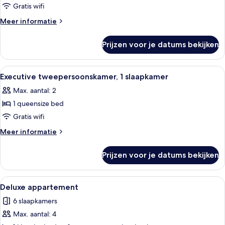
Twin
Gratis wifi
kamer
Meer
Meer informatie
laden
details
over
Prijzen voor je datums bekijken
Deluxe
Twin
kamer
Alle
Een net opgemaakt bed met een groen
11
Executive tweepersoonskamer, 1 slaapkamer
foto's
Max. aantal: 2
voor
1 queensize bed
Executive
tweepersoonskamer,
Gratis wifi
1
Meer
Meer informatie
slaapkamer
details
over
laden
Prijzen voor je datums bekijken
Executive
tweepersoonskamer,
1
Alle
Een moderne hotelkamer met een bank,
11
slaapkamer
Deluxe appartement
foto's
6 slaapkamers
voor
Max. aantal: 4
Deluxe