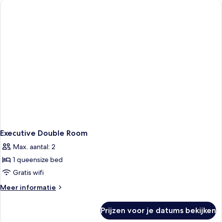
Executive Double Room
Max. aantal: 2
1 queensize bed
Gratis wifi
Meer
Meer informatie
details
over
Prijzen voor je datums bekijken
Executive