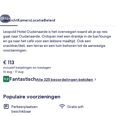
rige
Volgende
72+
Overzicht
Kamers
Locatie
Beleid
Leopold Hotel Oudenaarde is het overwegen waard als je op reis
gaat naar Oudenaarde. Ontspan met een drankje in de bar/lounge
en ga naar het café voor een lekkere maaltijd. Ook een
snackbar/deli, een terras en een tuin behoren tot de aanwezige
voorzieningen.
De
€ 113
huidige
inclusief belastingen en toeslagen
prijs
16 aug - 17 aug
Restaurant
is
Beoordelingen
Fantastisch
9,2
Alle 325 beoordelingen bekijken
€ 113
9,2 op 10 –
Populaire voorzieningen
Parkeerplaatsen
Gratis wifi
beschikbaar