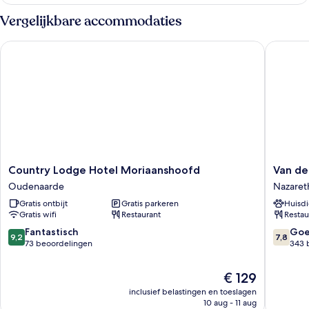
Double
Room
Vergelijkbare accommodaties
Country Lodge Hotel Moriaanshoofd
Van der 
Country
Van
Country Lodge Hotel Moriaanshoofd
Van de
Lodge
der
Oudenaarde
Nazaret
Hotel
Valk
Gratis ontbijt
Gratis parkeren
Huisdi
Moriaanshoofd
Hotel
Gratis wifi
Restaurant
Restau
Oudenaarde
Nazaret
-
9.2
7.8
Fantastisch
Go
9,2
7,8
Gent
van
van
73 beoordelingen
343 
Nazaret
10,
10,
Fantastisch,
Goed,
De
€ 129
73
343
prijs
inclusief belastingen en toeslagen
beoordelingen
beoorde
is
10 aug - 11 aug