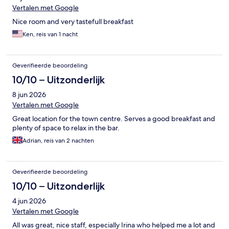
hadden gevraagd (en ons ook was beloofd), maar in plaats
Vertalen met Google
daarvan kregen wij twee tegen elkaar geschoven, losstaande
Nice room and very tastefull breakfast
bedden. Tijdens ons ontbijt de volgende ochtend hadden wij
helaas weer een negatieve indruk, wederom door dezelfde
Ken, reis van 1 nacht
ondeskundige blonde dame. Nadat wij hadden plaats genomen
en ons werd gevraagd naar ons kamernummer, ontstond er veel
verwarring doordat zij ons nieuwe kamernummer was vergeten
Geverifieerde beoordeling
mee te wijzigen op de lijst. Bij uitcheck werd ons (pas na
10/10 – Uitzonderlijk
betaling) gevraagd of alles naar wens was. Wij legden uit dat wij
een queensize bed hadden verwacht. Dezelfde dame kwam
8 jun 2026
met diverse slappe verklaringen aan, maar nam geen enkele
Vertalen met Google
verantwoordelijkheid. Maar het toppunt: geen
verontschuldiging. -- Schande!
Great location for the town centre. Serves a good breakfast and
plenty of space to relax in the bar.
Adrian, reis van 2 nachten
Geverifieerde beoordeling
10/10 – Uitzonderlijk
4 jun 2026
Vertalen met Google
All was great, nice staff, especially Irina who helped me a lot and