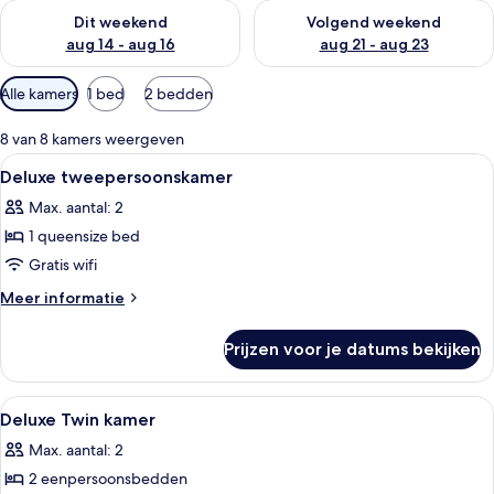
De beschikbaarheid controleren voor dit weekend aug 14 - au
De beschikbaarheid controler
Dit weekend
Volgend weekend
aug 14 - aug 16
aug 21 - aug 23
Beschikbare
Alle kamers
1 bed
2 bedden
filters
voor
8 van 8 kamers weergeven
kamers
Alle
Hotelkamer met een bed, twee stoelen, 
6
Deluxe tweepersoonskamer
foto's
Max. aantal: 2
voor
1 queensize bed
Deluxe
tweepersoonskamer
Gratis wifi
laden
Meer
Meer informatie
details
over
Prijzen voor je datums bekijken
Deluxe
tweepersoonskamer
Alle
Hotelkamer met twee bedden, een bure
6
Deluxe Twin kamer
foto's
Max. aantal: 2
voor
2 eenpersoonsbedden
Deluxe