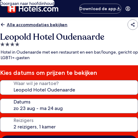
Doorgaan naar hoofdinhoud
Download de app
Alle accommodaties bekijken
Leopold Hotel Oudenaarde
4.0-
sterrenaccommodatie
Hotel in Oudenaarde met een restaurant en een bar/lounge, gericht op
LGBTI+-gasten
Kies datums om prijzen te bekijken
Waar wil je naartoe?
Datums
Reizigers