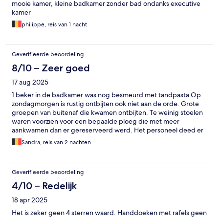
mooie kamer, kleine badkamer zonder bad ondanks executive
kamer
philippe, reis van 1 nacht
Geverifieerde beoordeling
8/10 – Zeer goed
17 aug 2025
1 beker in de badkamer was nog besmeurd met tandpasta Op
zondagmorgen is rustig ontbijten ook niet aan de orde. Grote
groepen van buitenaf die kwamen ontbijten. Te weinig stoelen
waren voorzien voor een bepaalde ploeg die met meer
aankwamen dan er gereserveerd werd. Het personeel deed er
alles aan om zo snel mogelijk alles in orde te brengen, doch 30
Sandra, reis van 2 nachten
minuten was het chaos door die ploeg.. ze bleven ook
rechtstaan tussen de ontbijttafels. Personeel had hen beter
even terug naar de receptie doorverwezen om daar te wachten
Geverifieerde beoordeling
tot alles in orde was en zo de hotelgasten niet te storen. Positief:
vriendelijk personeen, voldoende parkeerplaats voor het hotel,
4/10 – Redelijk
niet ver van de grote markt van Oudenaarde.
18 apr 2025
Het is zeker geen 4 sterren waard. Handdoeken met rafels geen