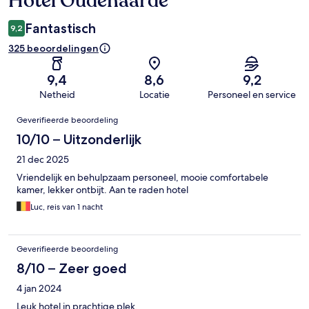
Hotel Oudenaarde
Fantastisch
9,2
325 beoordelingen
9,4
8,6
9,2
Netheid
Locatie
Personeel en service
Beoordelingen
Geverifieerde beoordeling
10/10 – Uitzonderlijk
21 dec 2025
Vriendelijk en behulpzaam personeel, mooie comfortabele
kamer, lekker ontbijt. Aan te raden hotel
Luc, reis van 1 nacht
Geverifieerde beoordeling
8/10 – Zeer goed
4 jan 2024
Leuk hotel in prachtige plek.