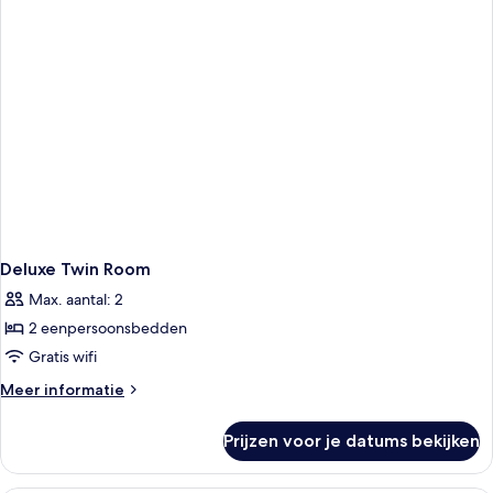
Deluxe Twin Room
Max. aantal: 2
2 eenpersoonsbedden
Gratis wifi
Meer
Meer informatie
details
over
Prijzen voor je datums bekijken
Deluxe
Twin
Room