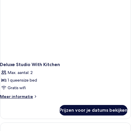
Deluxe Studio With Kitchen
Max. aantal: 2
1 queensize bed
Gratis wifi
Meer
Meer informatie
details
over
Prijzen voor je datums bekijken
Deluxe
Studio
With
Kitchen