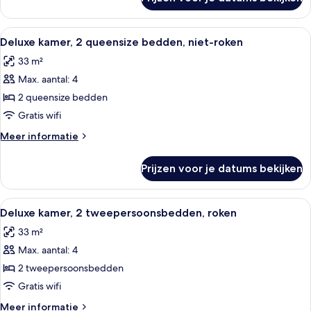
Deluxe
laden
kamer,
2
Alle
Hotelkamer met twee bedden, een bureau
7
tweepersoonsbedden,
Deluxe kamer, 2 queensize bedden, niet-roken
foto's
niet-
33 m²
roken
voor
Max. aantal: 4
Deluxe
kamer,
2 queensize bedden
2
Gratis wifi
queensize
Meer
Meer informatie
bedden,
details
niet-
over
Prijzen voor je datums bekijken
Deluxe
roken
kamer,
laden
2
Alle
Een hotelkamer met twee bedden, een 
8
queensize
Deluxe kamer, 2 tweepersoonsbedden, roken
foto's
bedden,
33 m²
niet-
voor
roken
Max. aantal: 4
Deluxe
kamer,
2 tweepersoonsbedden
2
Gratis wifi
tweepersoonsbedden,
Meer
Meer informatie