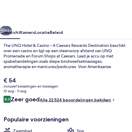
&
Casino
–
rige
Volgende
A
92+
Overzicht
Kamers
Locatie
Beleid
Caesars
The LINQ Hotel & Casino – A Caesars Rewards Destination beschikt
Rewards
over een casino en ligt op een steenworp afstand van LINQ
Promenade en Forum Shops at Caesars. Laad je accu op met
Destination
spabehandelingen zoals diepe bindweefselmassages,
aromatherapie en manicures/pedicures. Voor Amerikaanse
gerechten en je ontbijt, lunch of diner moet je bij Guy Fieri's Vegas
Kitchen, een van de 4 restaurants, zijn. Ook 4 bars/lounges, een 24-
De
€ 54
uurs fitnesscentrum en een stoombad behoren tot de highlights.
huidige
inclusief belastingen en toeslagen
Andere reizigers raden de accommodatie aan vanwege de centrale
prijs
10 aug - 11 aug
ligging en de nabije bezienswaardigheden. Het openbaar vervoer
Een seizoensgebonden buitenzwembad
is
Beoordelingen
vind je op korte loopafstand: het is 6 minuten lopen naar Harrah’s &
Zeer goed
8,0
Alle 22.524 beoordelingen bekijken
€ 54
8,0 op 10 –
The LINQ Station en 8 minuten naar Flamingo - Caesars Palace
Monorail Station.
Populaire voorzieningen
Zwembad
Spa