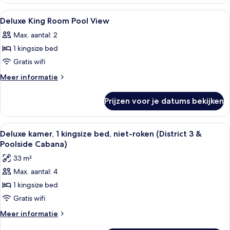
kamer,
op
2
Alle
Donzen dekbedden, pillowtop-bedden,
4
zwembad
queensize
Deluxe King Room Pool View
foto's
bedden,
laden
Max. aantal: 2
niet-
voor
roken,
1 kingsize bed
Deluxe
uitzicht
King
Gratis wifi
op
Room
zwembad
Meer
Meer informatie
Pool
details
over
View
Prijzen voor je datums bekijken
Deluxe
laden
King
Room
Alle
Een moderne hotelkamer met een groot 
9
Pool
Deluxe kamer, 1 kingsize bed, niet-roken (District 3 &
foto's
View
Poolside Cabana)
voor
33 m²
Deluxe
Max. aantal: 4
kamer,
1 kingsize bed
1
kingsize
Gratis wifi
bed,
Meer
Meer informatie
niet-
details