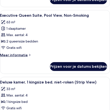
Executive
Queen
Suite,
Alle
Een moderne hotelkamer met een bank, 
7
Non-
Executive Queen Suite, Pool View, Non-Smoking
foto's
Smoking
63 m²
voor
1 slaapkamer
Executive
Queen
Max. aantal: 4
Suite,
2 queensize bedden
Pool
Gratis wifi
View,
Meer
Meer informatie
Non-
details
Smoking
over
Prijzen voor je datums bekijken
Executive
laden
Queen
Suite,
Alle
Een hotelkamer met een groot bed, een 
8
Pool
Deluxe kamer, 1 kingsize bed, niet-roken (Strip View)
foto's
View,
33 m²
Non-
voor
Smoking
Max. aantal: 4
Deluxe
kamer,
1 kingsize bed
1
Gratis wifi