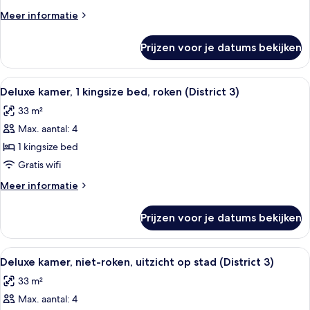
tweepersoonsbedden,
Meer
Meer informatie
roken
details
(District
over
Prijzen voor je datums bekijken
Deluxe
3)
kamer,
laden
2
Alle
Een moderne hotelkamer met een groot 
7
tweepersoonsbedden,
Deluxe kamer, 1 kingsize bed, roken (District 3)
foto's
roken
33 m²
(District
voor
3)
Max. aantal: 4
Deluxe
kamer,
1 kingsize bed
1
Gratis wifi
kingsize
Meer
Meer informatie
bed,
details
roken
over
Prijzen voor je datums bekijken
Deluxe
(District
kamer,
3)
1
Alle
Een moderne hotelkamer met een groot 
laden
7
kingsize
Deluxe kamer, niet-roken, uitzicht op stad (District 3)
foto's
bed,
33 m²
roken
voor
(District
Max. aantal: 4
Deluxe
3)