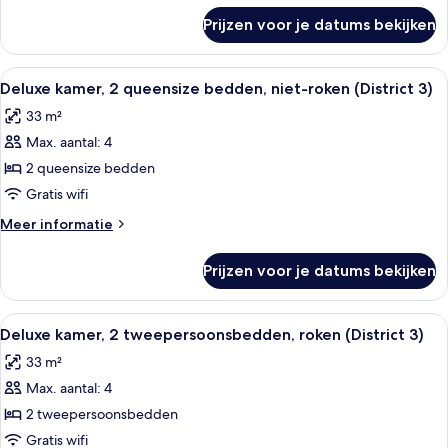
over
(District
Prijzen voor je datums bekijken
Deluxe
3)
kamer,
laden
2
Alle
Een hotelkamer met twee bedden, een b
5
tweepersoonsbedden,
Deluxe kamer, 2 queensize bedden, niet-roken (District 3)
foto's
niet-
33 m²
roken
voor
(District
Max. aantal: 4
Deluxe
3)
kamer,
2 queensize bedden
2
Gratis wifi
queensize
Meer
Meer informatie
bedden,
details
niet-
over
Prijzen voor je datums bekijken
Deluxe
roken
kamer,
(District
2
Alle
Een hotelkamer met twee bedden, een b
3)
5
queensize
Deluxe kamer, 2 tweepersoonsbedden, roken (District 3)
foto's
bedden,
laden
33 m²
niet-
voor
roken
Max. aantal: 4
Deluxe
(District
kamer,
2 tweepersoonsbedden
3)
2
Gratis wifi