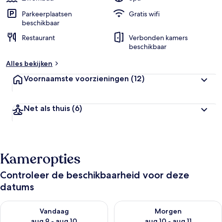
Parkeerplaatsen
Gratis wifi
beschikbaar
Restaurant
Verbonden kamers
beschikbaar
Alles bekijken
Voornaamste voorzieningen
(12)
Net als thuis
(6)
Kameropties
Controleer de beschikbaarheid voor deze
datums
De beschikbaarheid controleren voor vanavond aug 9 - aug 1
De beschikbaarheid controler
Vandaag
Morgen
aug 9 - aug 10
aug 10 - aug 11