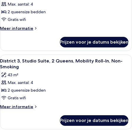
niet-
Max. aantal: 4
kamer,
roken
2 queensize bedden
2
(District
3)
queensize
Gratis wifi
bedden,
Meer
Meer informatie
niet-
details
over
roken
Prijzen voor je datums bekijken
Deluxe
(District
kamer,
3
2
Alle
Een hotelkamer met twee bedden, een b
6
Dlx
queensize
District 3, Studio Suite, 2 Queens, Mobility Roll-In, Non-
foto's
bedden,
Poolside
Smoking
niet-
voor
Cabana)
43 m²
roken
District
laden
(District
Max. aantal: 4
3,
3
2 queensize bedden
Studio
Dlx
Poolside
Suite,
Gratis wifi
Cabana)
2
Meer
Meer informatie
Queens,
details
over
Mobility
Prijzen voor je datums bekijken
District
Roll-
3,