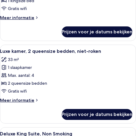
kamer,
1 kingsize bed
stad
1
Gratis wifi
kingsize
Meer
Meer informatie
bed,
details
niet-
over
Prijzen voor je datums bekijken
Luxe
roken
kamer,
laden
1
Alle
Een hotelkamer met twee bedden, een 
6
kingsize
Luxe kamer, 2 queensize bedden, niet-roken
foto's
bed,
33 m²
niet-
voor
roken
1 slaapkamer
Luxe
kamer,
Max. aantal: 4
2
2 queensize bedden
queensize
Gratis wifi
bedden,
Meer
Meer informatie
niet-
details
roken
over
Prijzen voor je datums bekijken
Luxe
laden
kamer,
2
Alle
Een moderne hotelkamer met een grijze
7
queensize
Deluxe King Suite, Non Smoking