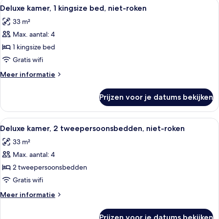
Alle
Een moderne hotelkamer met een groot
10
Non-
Deluxe kamer, 1 kingsize bed, niet-roken
foto's
Smoking
33 m²
voor
Max. aantal: 4
Deluxe
kamer,
1 kingsize bed
1
Gratis wifi
kingsize
Meer
Meer informatie
bed,
details
niet-
over
Prijzen voor je datums bekijken
Deluxe
roken
kamer,
laden
1
Alle
Een hotelkamer met twee bedden, een b
6
kingsize
Deluxe kamer, 2 tweepersoonsbedden, niet-roken
foto's
bed,
33 m²
niet-
voor
roken
Max. aantal: 4
Deluxe
kamer,
2 tweepersoonsbedden
2
Gratis wifi
tweepersoonsbedden,
Meer
Meer informatie
niet-
details
roken
over
Prijzen voor je datums bekijken