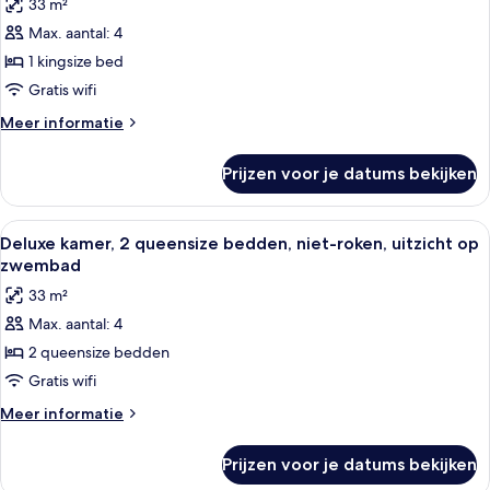
33 m²
roken
Deluxe
Max. aantal: 4
kamer,
1 kingsize bed
1
kingsize
Gratis wifi
bed,
Meer
Meer informatie
niet-
details
over
roken,
Prijzen voor je datums bekijken
Deluxe
uitzicht
kamer,
op
1
Alle
Een hotelkamer met twee bedden, een b
9
zwembad
kingsize
Deluxe kamer, 2 queensize bedden, niet-roken, uitzicht op
foto's
bed,
laden
zwembad
niet-
voor
33 m²
roken,
Deluxe
uitzicht
Max. aantal: 4
kamer,
op
2 queensize bedden
2
zwembad
queensize
Gratis wifi
bedden,
Meer
Meer informatie
niet-
details
over
roken,
Prijzen voor je datums bekijken
Deluxe
uitzicht