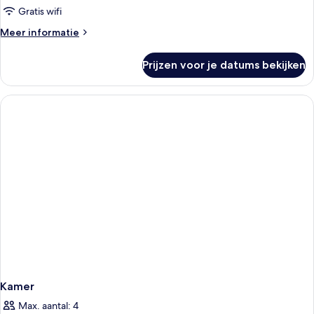
Gratis wifi
Meer
Meer informatie
details
over
Prijzen voor je datums bekijken
Kamer
Kamer
Max. aantal: 4