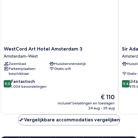
WestCord
Sir
WestCord Art Hotel Amsterdam 3
Sir Ada
Art
Adam
Amsterdam-West
Amster
Hotel
Hotel,
Zwembad
Huisdiervriendelijk
Huisdi
Amsterdam
part
Parkeerplaatsen
Gratis wifi
3
of
beschikbaar
Gratis 
Amsterdam-
Sircle
9.0
9.4
West
Fantastisch
Collecti
Uitz
9,0
9,4
van
van
1.004 beoordelingen
Amster
975 
10,
10,
Noord
De
€ 110
Fantastisch,
Uitzonder
prijs
1.004
975
inclusief belastingen en toeslagen
is
24 aug - 25 aug
beoordelingen
beoorde
€ 110
Vergelijkbare accommodaties vergelijken