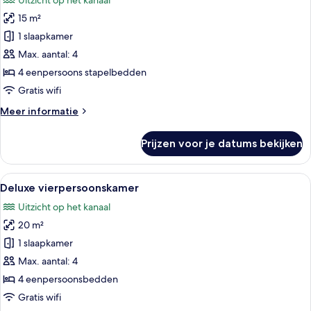
Uitzicht op het kanaal
voor
15 m²
Vierpersoonskamer
laden
1 slaapkamer
Max. aantal: 4
4 eenpersoons stapelbedden
Gratis wifi
Meer
Meer informatie
details
over
Prijzen voor je datums bekijken
Vierpersoonskamer
Alle
Een hotelkamer met een bed, een rode
6
Deluxe vierpersoonskamer
foto's
Uitzicht op het kanaal
voor
20 m²
Deluxe
vierpersoonskamer
1 slaapkamer
laden
Max. aantal: 4
4 eenpersoonsbedden
Gratis wifi