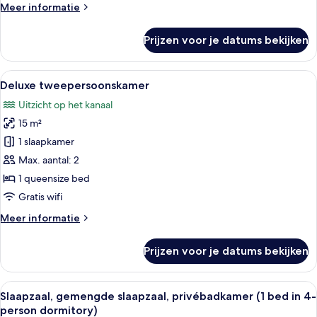
Meer
Meer informatie
details
over
Prijzen voor je datums bekijken
Deluxe
vierpersoonskamer
Alle
Een hotelkamer met een net opgemaak
6
Deluxe tweepersoonskamer
foto's
Uitzicht op het kanaal
voor
15 m²
Deluxe
tweepersoonskamer
1 slaapkamer
laden
Max. aantal: 2
1 queensize bed
Gratis wifi
Meer
Meer informatie
details
over
Prijzen voor je datums bekijken
Deluxe
tweepersoonskamer
Alle
Een studentenkamer met stapelbedden,
6
Slaapzaal, gemengde slaapzaal, privébadkamer (1 bed in 4-
foto's
person dormitory)