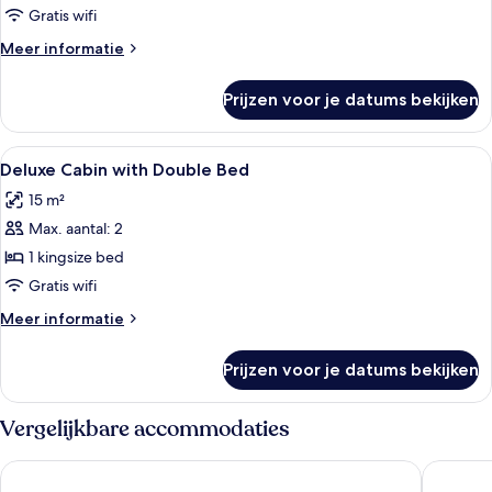
Gratis wifi
Meer
Meer informatie
details
over
Prijzen voor je datums bekijken
Kamer
Alle
Hypoallergeen beddengoed, verduist
6
Deluxe Cabin with Double Bed
foto's
15 m²
voor
Max. aantal: 2
Deluxe
Cabin
1 kingsize bed
with
Gratis wifi
Double
Meer
Meer informatie
Bed
details
laden
over
Prijzen voor je datums bekijken
Deluxe
Cabin
with
Vergelijkbare accommodaties
Double
Bed
WestCord Art Hotel Amsterdam 3
Sir Adam 