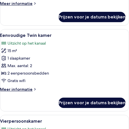
Meer
Meer informatie
details
over
Prijzen voor je datums bekijken
Loft
Letter
L
Alle
Een hotelkamer met een groot bed, een
8
Eenvoudige Twin kamer
foto's
Uitzicht op het kanaal
voor
15 m²
Eenvoudige
Twin
1 slaapkamer
kamer
Max. aantal: 2
laden
2 eenpersoonsbedden
Gratis wifi
Meer
Meer informatie
details
over
Prijzen voor je datums bekijken
Eenvoudige
Twin
kamer
Alle
Een studentenkamer met stapelbedden,
8
Vierpersoonskamer
foto's