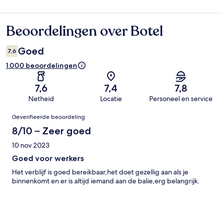
Beoordelingen over Botel
Beoordelingen
Goed
7,6
1.000 beoordelingen
7,6
7,4
7,8
Netheid
Locatie
Personeel en service
Beoordelingen
Geverifieerde beoordeling
8/10 – Zeer goed
10 nov 2023
Goed voor werkers
Het verblijf is goed bereikbaar,het doet gezellig aan als je
binnenkomt en er is altijd iemand aan de balie,erg belangrijk.