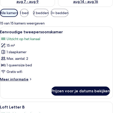
aug 7 - aug 9
aug 14 - aug 16
Beschikbare
Alle kamers
1 bed
2 bedden
3+ bedden
filters
voor
15 van 15 kamers weergeven
kamers
Alle
Een hotelkamer met een groot bed, een
8
Eenvoudige tweepersoonskamer
foto's
Uitzicht op het kanaal
voor
15 m²
Eenvoudige
tweepersoonskamer
1 slaapkamer
laden
Max. aantal: 2
1 queensize bed
Gratis wifi
Meer
Meer informatie
details
over
Prijzen voor je datums bekijken
Eenvoudige
tweepersoonskamer
Alle
Een modern interieur met een opvalle
10
Loft Letter B
foto's