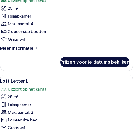
Uitzicht op het kanaal
voor
25 m²
Loft
Letter
1 slaapkamer
E
Max. aantal: 4
laden
2 queensize bedden
Gratis wifi
Meer
Meer informatie
details
over
Prijzen voor je datums bekijken
Loft
Letter
E
Alle
Een moderne slaapkamer met een groo
6
Loft Letter L
foto's
Uitzicht op het kanaal
voor
25 m²
Loft
Letter
1 slaapkamer
L
Max. aantal: 2
laden
1 queensize bed
Gratis wifi