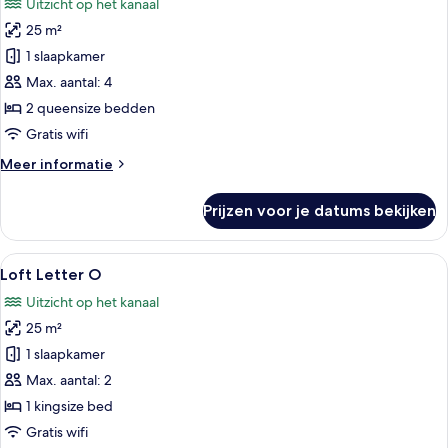
Uitzicht op het kanaal
voor
25 m²
Loft
Letter
1 slaapkamer
B
Max. aantal: 4
laden
2 queensize bedden
Gratis wifi
Meer
Meer informatie
details
over
Prijzen voor je datums bekijken
Loft
Letter
B
Alle
Een rond bed met een metalen spijlen
9
Loft Letter O
foto's
Uitzicht op het kanaal
voor
25 m²
Loft
Letter
1 slaapkamer
O
Max. aantal: 2
laden
1 kingsize bed
Gratis wifi