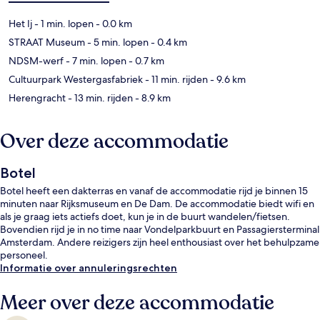
Het Ij
- 1 min. lopen
- 0.0 km
STRAAT Museum
- 5 min. lopen
- 0.4 km
NDSM-werf
- 7 min. lopen
- 0.7 km
Cultuurpark Westergasfabriek
- 11 min. rijden
- 9.6 km
Herengracht
- 13 min. rijden
- 8.9 km
Over deze accommodatie
Botel
Botel heeft een dakterras en vanaf de accommodatie rijd je binnen 15
minuten naar Rijksmuseum en De Dam. De accommodatie biedt wifi en
als je graag iets actiefs doet, kun je in de buurt wandelen/fietsen.
Bovendien rijd je in no time naar Vondelparkbuurt en Passagiersterminal
Amsterdam. Andere reizigers zijn heel enthousiast over het behulpzame
personeel.
Informatie over annuleringsrechten
Meer over deze accommodatie