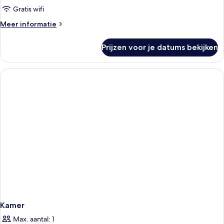
bed
Gratis wifi
in
Meer
Meer informatie
8-
details
person
over
Prijzen voor je datums bekijken
Slaapzaal,
dormitory)
gemengde
laden
slaapzaal,
privébadkamer
(1
bed
in
8-
person
dormitory)
Kamer
Max. aantal: 1