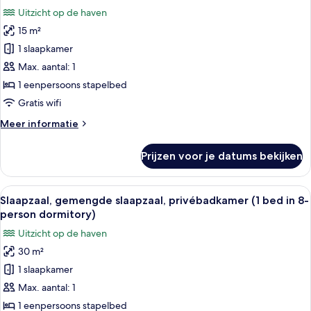
voor
Uitzicht op de haven
Slaapzaal,
15 m²
gemengde
1 slaapkamer
slaapzaal,
privébadkamer
Max. aantal: 1
(1
1 eenpersoons stapelbed
bed
Gratis wifi
in
Meer
Meer informatie
4-
details
person
over
Prijzen voor je datums bekijken
Slaapzaal,
dormitory)
gemengde
laden
slaapzaal,
Alle
Een studentenkamer met stapelbedden,
6
privébadkamer
Slaapzaal, gemengde slaapzaal, privébadkamer (1 bed in 8-
foto's
(1
person dormitory)
bed
voor
Uitzicht op de haven
in
Slaapzaal,
4-
30 m²
gemengde
person
1 slaapkamer
slaapzaal,
dormitory)
privébadkamer
Max. aantal: 1
(1
1 eenpersoons stapelbed