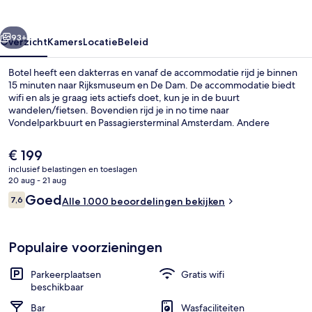
rige
Volgende
93+
Overzicht
Kamers
Locatie
Beleid
Botel heeft een dakterras en vanaf de accommodatie rijd je binnen
15 minuten naar Rijksmuseum en De Dam. De accommodatie biedt
wifi en als je graag iets actiefs doet, kun je in de buurt
wandelen/fietsen. Bovendien rijd je in no time naar
Vondelparkbuurt en Passagiersterminal Amsterdam. Andere
reizigers zijn heel enthousiast over het behulpzame personeel.
De
€ 199
huidige
inclusief belastingen en toeslagen
prijs
20 aug - 21 aug
Loft Letter T | Hypoallergeen bedden
is
Beoordelingen
Goed
7,6
Alle 1.000 beoordelingen bekijken
€ 199
7,6 op 10 –
Populaire voorzieningen
Parkeerplaatsen
Gratis wifi
beschikbaar
Bar
Wasfaciliteiten