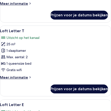
Meer
Meer informatie
details
over
Prijzen voor je datums bekijken
Loft
Letter
O
Alle
Een moderne kamer met een rond raam,
8
Loft Letter T
foto's
Uitzicht op het kanaal
voor
25 m²
Loft
Letter
1 slaapkamer
T
Max. aantal: 2
laden
1 queensize bed
Gratis wifi
Meer
Meer informatie
details
over
Prijzen voor je datums bekijken
Loft
Letter
T
Alle
Een compacte hotelkamer met een eenp
8
Loft Letter E
foto's