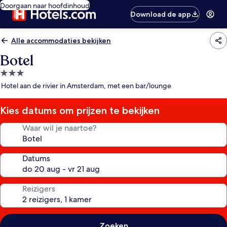
Doorgaan naar hoofdinhoud
Download de app
Alle accommodaties bekijken
Botel
3.0-
sterrenaccommodatie
Hotel aan de rivier in Amsterdam, met een bar/lounge
Kies datums om prijzen te bekijken
Waar wil je naartoe?
Datums
Reizigers
Zoeken