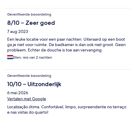
boot ligt aan de NDSM pier, wat ook een leuk stukje Amsterdam
is, met restaurantjes en uitgaansgelegenheden! Prima locatie!
Geverifieerde beoordeling
8/10 – Zeer goed
7 aug 2023
Een leuke locatie voor een paar nachten. Uiteraard op een boot
ga je niet voor ruimte. De badkamer is dan ook niet groot. Geen
probleem. Echter de douche is toe aan vervanging.
Ellen, reis van 2 nachten
Geverifieerde beoordeling
10/10 – Uitzonderlijk
6 mei 2026
Vertalen met Google
Localização ótima. Confortável, limpo, surpreendente no terraço
e nas vistas do quarto!