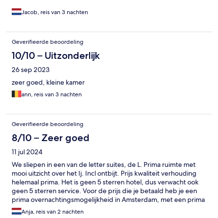
Jacob, reis van 3 nachten
Geverifieerde beoordeling
10/10 – Uitzonderlijk
26 sep 2023
zeer goed, kleine kamer
ann, reis van 3 nachten
Geverifieerde beoordeling
8/10 – Zeer goed
11 jul 2024
We sliepen in een van de letter suites, de L. Prima ruimte met
mooi uitzicht over het Ij. Incl ontbijt. Prijs kwaliteit verhouding
helemaal prima. Het is geen 5 sterren hotel, dus verwacht ook
geen 5 sterren service. Voor de prijs die je betaald heb je een
prima overnachtingsmogelijkheid in Amsterdam, met een prima
ontbijt! Met het veer ben je zo het Ij over en sta je bij het
Anja, reis van 2 nachten
Centraal station, van daaruit kun je de hele stad bereiken. De